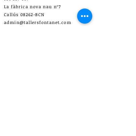
La fàbrica nova nau nº7
Callús 08262-BCN
admin@tallersfontanet.com
Pages
Home
We Do
We are
Our Machines
Find Us