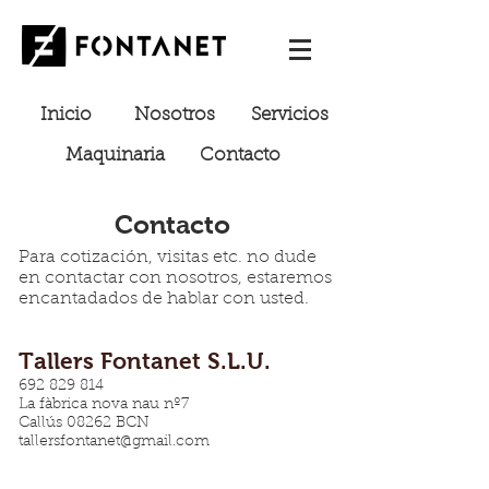
Inicio
Nosotros
Servicios
Maquinaria
Contacto
Contacto
Para cotización, visitas etc. no dude
en contactar con nosotros, estaremos
encantadados de hablar con usted.
Tallers Fontanet S.L.U.
692 829 814
La fàbrica nova nau nº7
Callús 08262 BCN
tallersfontanet@gmail.com